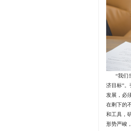
“我
济目标”
发展，必
在剩下的
和工具，
形势严峻