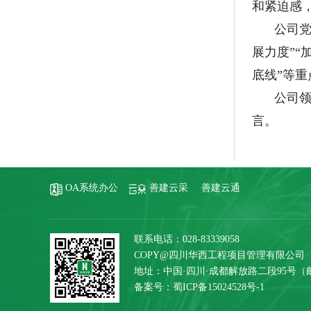
和紧迫感
公司党
展力度”“
底线”等
公司
言。
OA系统办公
善建云采
善建云通
联系电话：028-83339058
COPY@四川华西工程项目管理有限公司
地址：中国·四川·成都解放路二段95号（邮编
备案号：
蜀ICP备15024528号-1