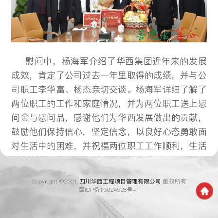
慰问中，杨海军介绍了华西集团近年来的发展
成效，肯定了公司过去一年里取得的成绩，并与公
司职工李华富、杨杰亲切交谈。杨海军详细了解了
两位职工的工作和家庭情况，并为两位职工送上慰
问金与慰问品，感谢他们为华西发展做出的贡献，
鼓励他们保持信心，坚定信念，以良好心态勇敢面
对生活中的困难，并祝福两位职工工作顺利，生活
越来越好。两位职工表示，感谢集团的关怀与慰
问，感谢公司的帮助和培养，将把自己的感激之情
Copyright ©2021
四川华西工程项目管理有限公司
版权所有
转化为实际行动，今后将以更加饱满的热情投入到
蜀ICP备15024528号-1
工作中，为公司高质量发展做出新的更大贡献。