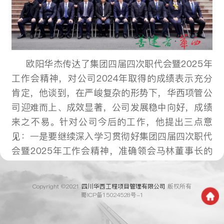
欧阳华杰传达了集团四届四次职代会暨2025年
工作会精神，对公司2024年取得的成绩表示充分
肯定，他谈到，在严峻复杂的形势下，华西项管公
司迎难而上、成效显著，公司发展稳中向好，成绩
来之不易。针对公司今后的工作，他提出三点意
见：一是要继续深入学习贯彻好集团四届四次职代
会暨2025年工作会精神，准确领会马林董事长的
讲话和如刚总经理的工作报告，认真分析行业发展
形势和企业发展优势，进一步找准自身定位、强化
Copyright ©2021
四川华西工程项目管理有限公司
版权所有
具体举措。二是要围绕年度目标开展好全年各项工
蜀ICP备15024528号-1
作，既要干好当前工作，更要着眼新的领域，主动
抢抓发展机遇，持续拓展市场，推动公司实现高质