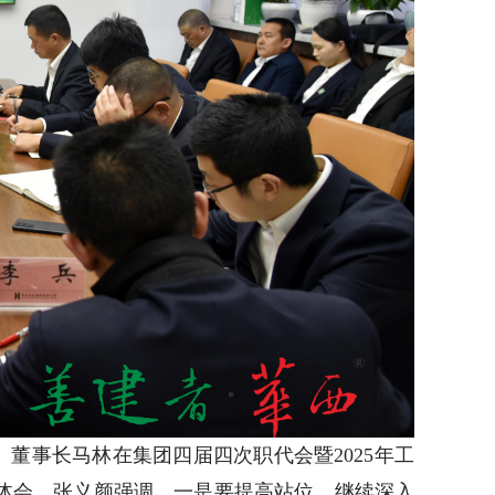
董事长马林在集团四届四次职代会暨2025年工
体会。张义颜强调，一是要提高站位，继续深入