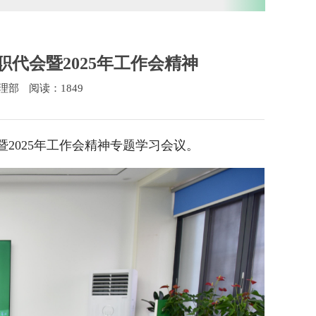
代会暨2025年工作会精神
理部
阅读：1849
2025年工作会精神专题学习会议。