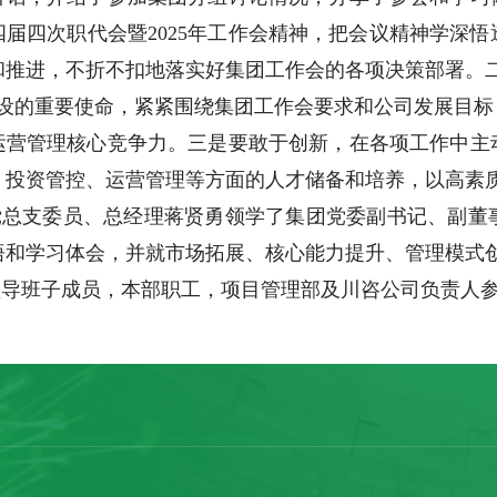
四届四次职代会暨2025年工作会精神，把会议精神学深
和推进，不折不扣地落实好集团工作会的各项决策部署。
建设的重要使命，紧紧围绕集团工作会要求和公司发展目
运营管理核心竞争力。三是要敢于创新，在各项工作中主
、投资管控、运营管理等方面的人才储备和培养，以高素
党总支委员、总经理蒋贤勇领学了集团党委副书记、副董
悟和学习体会，并就市场拓展、核心能力提升、管理模式
领导班子成员，本部职工，项目管理部及川咨公司负责人